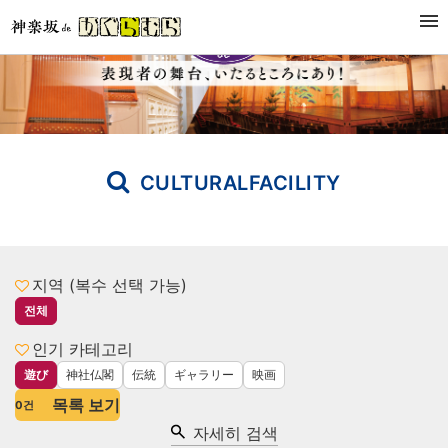
CULTURALFACILITY
지역 (복수 선택 가능)
전체
인기 카테고리
遊び
神社仏閣
伝統
ギャラリー
映画
목록 보기
0
건
자세히 검색