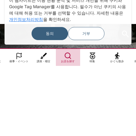
이 웹사이트는 이용 현황 분석 및 서비스 개선을 위해 쿠키와
Google Tag Manager를 사용합니다. 필수가 아닌 쿠키의 사용
에 대해 허용 또는 거부를 선택할 수 있습니다. 자세한 내용은
개인정보처리방침
을 확인하세요.
동의
거부
Select Language
▼
と
催事・イベント
講座・稽古
お店を探す
特集
かぐら散歩
サイトTOP
運営会社案内
サイト理念とコンセプト
プライバシーポリシー
サイトポリシー
お問合せ
掲載申し込み
店舗ログイン