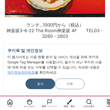
ランチ…1000円から（税込）
神楽坂3-6-22 The Room神楽坂 4F TEL03・
3260・2603
쿠키🍪 및 개인정보
이 웹사이트는 이용 현황 분석 및 서비스 개선을 위해 쿠키와
Google Tag Manager를 사용합니다. 필수가 아닌 쿠키의 사용
에 대해 허용 또는 거부를 선택할 수 있습니다. 자세한 내용은
개인정보처리방침
을 확인하세요.
동의
거부
記事一覧
TOP
かぐらびと
催事・イベント
講座・稽古
お店を探す
特