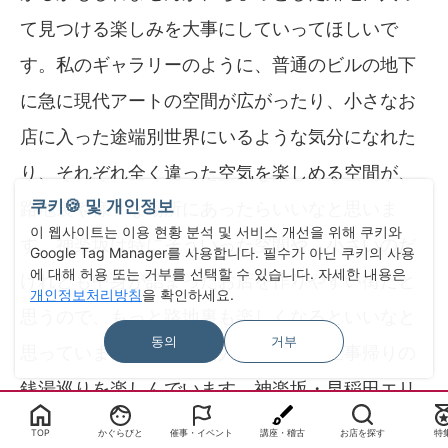
て見つける楽しみを大事にしていってほしいで
す。私のギャラリーのように、普通のビルの地下
に急に現代アートの空間が広がったり、小さなお
店に入った途端別世界にいるような気分になれた
り、それぞれ全く違った空気を楽しめる空間が、
쿠키🍪 및 개인정보
路地裏や様々な場所にあったらいいなと思いま
이 웹사이트는 이용 현황 분석 및 서비스 개선을 위해 쿠키와
す。神楽坂は特にそういった空間や、小さいのだ
Google Tag Manager를 사용합니다. 필수가 아닌 쿠키의 사용
에 대해 허용 또는 거부를 선택할 수 있습니다. 자세한 내용은
けれども中身が詰まったお店を作りやすい街だと
개인정보처리방침
을 확인하세요.
思うので、もっと路地裏も楽しくなるといいなと
동의
거부
思っています。そして個人的には今、仕事帰りの
銭湯巡りを楽しんでいます。神楽坂・早稲田エリ
アにはまだ数々の銭湯が残っていて、手ぶらで行
TOP
かぐらびと
催事・イベント
講座・稽古
お店を探す
特