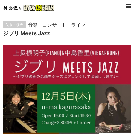
이벤트
音楽・コンサート・ライブ
矢来・横寺
ジブリ Meets Jazz