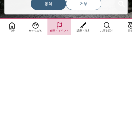
동의
거부
Select Language
▼
TOP
かぐらびと
催事・イベント
講座・稽古
お店を探す
特
サイトTOP
運営会社案内
サイト理念とコンセプト
プライバシーポリシー
サイトポリシー
お問合せ
掲載申し込み
店舗ログイン
Copyright(c) 2026 神楽坂 de かぐらむら Inc.All Rights Reserved.
쿠키 동의 설정