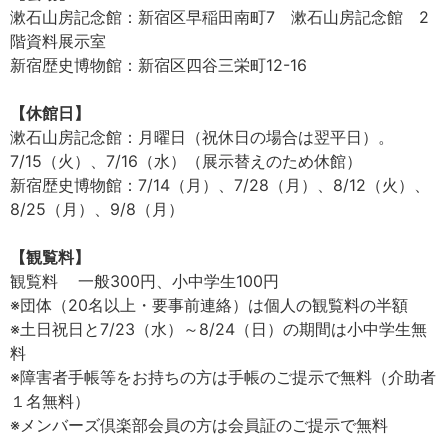
漱石山房記念館：新宿区早稲田南町7 漱石山房記念館 2
階資料展示室
新宿歴史博物館：新宿区四谷三栄町12-16
【休館日】
漱石山房記念館：月曜日（祝休日の場合は翌平日）。
7/15（火）、7/16（水）（展示替えのため休館）
新宿歴史博物館：7/14（月）、7/28（月）、8/12（火）、
8/25（月）、9/8（月）
【観覧料】
観覧料 一般300円、小中学生100円
※団体（20名以上・要事前連絡）は個人の観覧料の半額
※土日祝日と7/23（水）～8/24（日）の期間は小中学生無
料
※障害者手帳等をお持ちの方は手帳のご提示で無料（介助者
１名無料）
※メンバーズ倶楽部会員の方は会員証のご提示で無料