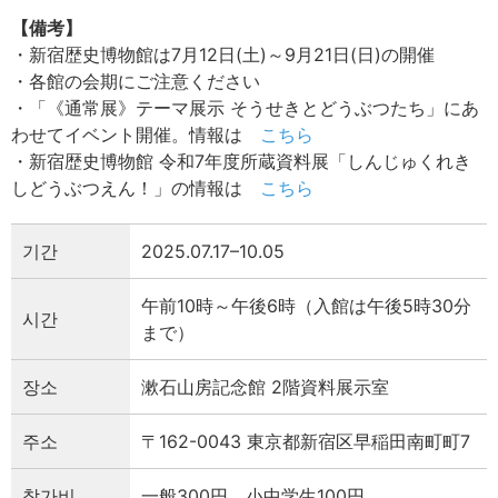
【備考】
・新宿歴史博物館は7月12日(土)～9月21日(日)の開催
・各館の会期にご注意ください
・「《通常展》テーマ展示 そうせきとどうぶつたち」にあ
わせてイベント開催。情報は
こちら
・新宿歴史博物館 令和7年度所蔵資料展「しんじゅくれき
しどうぶつえん！」の情報は
こちら
기간
2025.07.17–10.05
午前10時～午後6時（入館は午後5時30分
시간
まで）
장소
漱石山房記念館 2階資料展示室
주소
〒162-0043 東京都新宿区早稲田南町町7
참가비
一般300円、小中学生100円