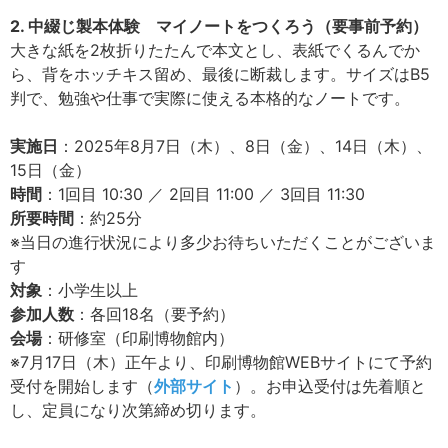
2. 中綴じ製本体験 マイノートをつくろう（要事前予約）
大きな紙を2枚折りたたんで本文とし、表紙でくるんでか
ら、背をホッチキス留め、最後に断裁します。サイズはB5
判で、勉強や仕事で実際に使える本格的なノートです。
実施日
：2025年8月7日（木）、8日（金）、14日（木）、
15日（金）
時間
：1回目 10:30 ／ 2回目 11:00 ／ 3回目 11:30
所要時間
：約25分
※当日の進行状況により多少お待ちいただくことがございま
す
対象
：小学生以上
参加人数
：各回18名（要予約）
会場
：研修室（印刷博物館内）
※7月17日（木）正午より、印刷博物館WEBサイトにて予約
受付を開始します（
外部サイト
）。お申込受付は先着順と
し、定員になり次第締め切ります。