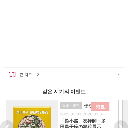
큰 지도 보기
같은 시기의 이벤트
伝統芸能
矢来・横寺
종료
2025.03.01–2026.03.31
「染小路」友禅師・多
田昌子氏の額絵展示…