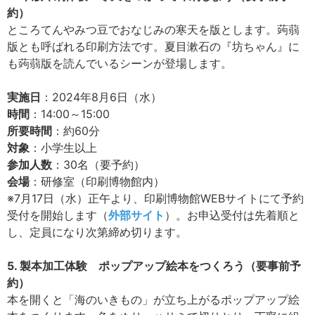
約）
ところてんやみつ豆でおなじみの寒天を版とします。蒟蒻
版とも呼ばれる印刷方法です。夏目漱石の『坊ちゃん』に
も蒟蒻版を読んでいるシーンが登場します。
実施日
：2024年8月6日（水）
時間
：14:00～15:00
所要時間
：約60分
対象
：小学生以上
参加人数
：30名（要予約）
会場
：研修室（印刷博物館内）
※7月17日（水）正午より、印刷博物館WEBサイトにて予約
受付を開始します（
外部サイト
）。お申込受付は先着順と
し、定員になり次第締め切ります。
5. 製本加工体験 ポップアップ絵本をつくろう（要事前予
約）
本を開くと「海のいきもの」が立ち上がるポップアップ絵