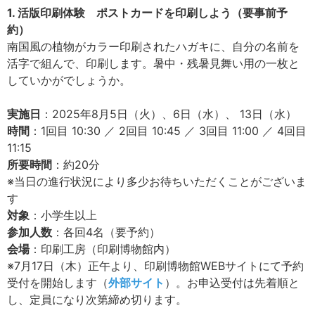
1. 活版印刷体験 ポストカードを印刷しよう（要事前予
約）
南国風の植物がカラー印刷されたハガキに、自分の名前を
活字で組んで、印刷します。暑中・残暑見舞い用の一枚と
していかがでしょうか。
実施日
：2025年8月5日（火）、6日（水）、 13日（水）
時間
：1回目 10:30 ／ 2回目 10:45 ／ 3回目 11:00 ／ 4回目
11:15
所要時間
：約20分
※当日の進行状況により多少お待ちいただくことがございま
す
対象
：小学生以上
参加人数
：各回4名（要予約）
会場
：印刷工房（印刷博物館内）
※7月17日（木）正午より、印刷博物館WEBサイトにて予約
受付を開始します（
外部サイト
）。お申込受付は先着順と
し、定員になり次第締め切ります。