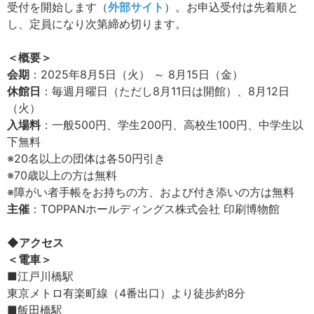
受付を開始します（
外部サイト
）。お申込受付は先着順と
し、定員になり次第締め切ります。
＜概要＞
会期
：2025年8月5日（火） ～ 8月15日（金）
休館日
：毎週月曜日（ただし8月11日は開館）、8月12日
（火）
入場料
：一般500円、学生200円、高校生100円、中学生以
下無料
※20名以上の団体は各50円引き
※70歳以上の方は無料
※障がい者手帳をお持ちの方、および付き添いの方は無料
主催
：TOPPANホールディングス株式会社 印刷博物館
◆アクセス
＜電車＞
■江戸川橋駅
東京メトロ有楽町線（4番出口）より徒歩約8分
■飯田橋駅