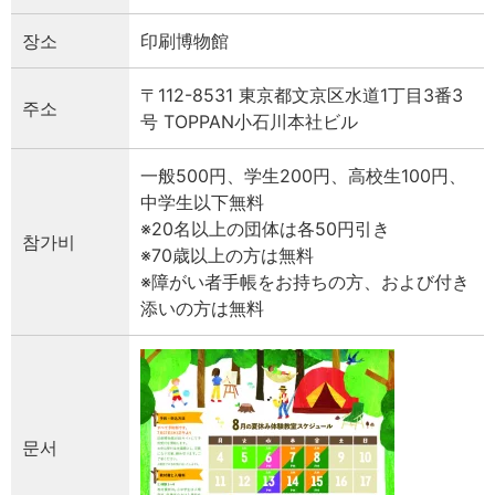
장소
印刷博物館
〒112-8531 東京都文京区水道1丁目3番3
주소
号 TOPPAN小石川本社ビル
一般500円、学生200円、高校生100円、
中学生以下無料
※20名以上の団体は各50円引き
참가비
※70歳以上の方は無料
※障がい者手帳をお持ちの方、および付き
添いの方は無料
문서