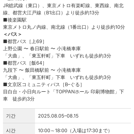
JR総武線（東口）、東京メトロ有楽町線、東西線、南北
線、都営大江戸線（B1出口）より徒歩約13分
■後楽園駅
東京メトロ丸ノ内線、南北線（1番出口）より徒歩約10分
＜バス＞
■都営バス［上69］
上野公園 〜 春日駅前 〜 小滝橋車庫
「大曲」、「東五軒町」下車 いずれも徒歩約3分
■都営バス［飯64］
九段下 〜 飯田橋駅前 〜 小滝橋車庫
「大曲」、「東五軒町」下車 いずれも徒歩約3分
■文京区コミュニティバス［B–ぐる］
目白台・小日向ルート「TOPPANホール 印刷博物館」下
車 徒歩約3分
기간
2025.08.05–08.15
시간
10:00～18:00（入場は17:30まで）