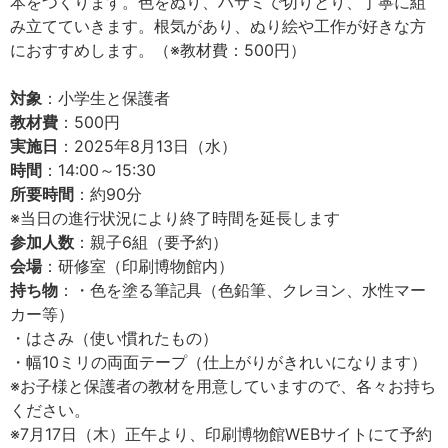
本をつくります。色をぬり、ハサミで切りとり、丁寧に組
み立てていきます。根気があり、ぬり絵や工作が好きな方
におすすめします。（※教材費：500円）
対象
：小学生と保護者
教材費
：500円
実施日
：2025年8月13日（水）
時間
：14:00～15:30
所要時間
：約90分
※当日の進行状況により終了時間を延長します
参加人数
：親子6組（要予約）
会場
：研修室（印刷博物館内）
持ち物
：・色を塗る筆記具（色鉛筆、クレヨン、水性マー
カー等）
・はさみ（使い慣れたもの）
・幅10ミリの両面テープ（仕上がりがきれいになります）
※お子様と保護者の教材を用意していますので、各々お持ち
ください。
※7月17日（木）正午より、印刷博物館WEBサイトにて予約